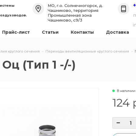
+
МО, г.о. Солнечногорск, д.
системы
Чашниково, территория
m
Промышленная зона
воздуховодов.
Чашниково, с9/3
i
Прайс-лист
Статьи
Контакты
Доставка
лия круглого сечения
Переходы вентиляционные круглого сечения
Оц (Тип 1 -/-)
В наличии
124 