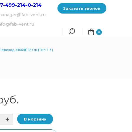
7-499-214-
0-214
Заказать звонок
anager@fab-vent.ru
nfo@fab-vent.ru
0
Переход d160/d125 Оц (Тип 1 -/-)
руб.
В корзину