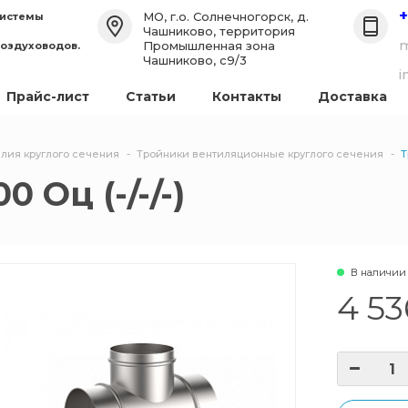
+
МО, г.о. Солнечногорск, д.
системы
Чашниково, территория
m
Промышленная зона
воздуховодов.
Чашниково, с9/3
i
Прайс-лист
Статьи
Контакты
Доставка
лия круглого сечения
Тройники вентиляционные круглого сечения
Т
 Оц (-/-/-)
В наличии
4 53