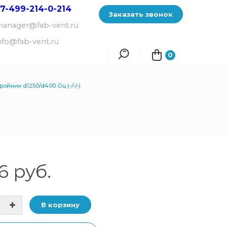
7-499-214-
0-214
Заказать звонок
anager@fab-vent.ru
nfo@fab-vent.ru
0
ройник d1250/d400 Оц (-/-/-)
6 руб.
В корзину