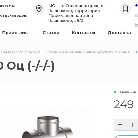
+
МО, г.о. Солнечногорск, д.
системы
Чашниково, территория
m
Промышленная зона
воздуховодов.
Чашниково, с9/3
i
Прайс-лист
Статьи
Контакты
Доставка
лия круглого сечения
Тройники вентиляционные круглого сечения
Т
Оц (-/-/-)
В наличии
249 