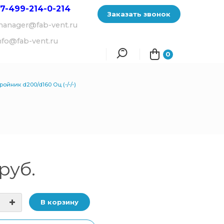
7-499-214-
0-214
Заказать звонок
anager@fab-vent.ru
nfo@fab-vent.ru
0
ройник d200/d160 Оц (-/-/-)
руб.
В корзину