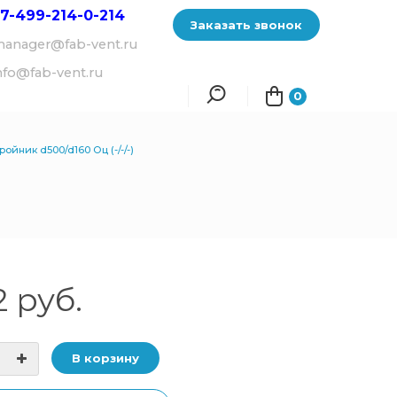
7-499-214-
0-214
Заказать звонок
anager@fab-vent.ru
nfo@fab-vent.ru
0
ройник d500/d160 Оц (-/-/-)
2 руб.
В корзину