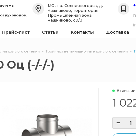
+
МО, г.о. Солнечногорск, д.
системы
Чашниково, территория
m
Промышленная зона
воздуховодов.
Чашниково, с9/3
i
Прайс-лист
Статьи
Контакты
Доставка
лия круглого сечения
Тройники вентиляционные круглого сечения
Т
Оц (-/-/-)
В наличии
1 02