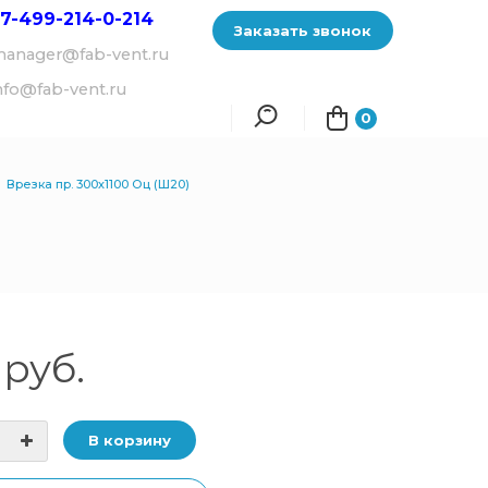
7-499-214-
0-214
Заказать звонок
anager@fab-vent.ru
nfo@fab-vent.ru
0
Врезка пр. 300х1100 Оц (Ш20)
руб.
В корзину