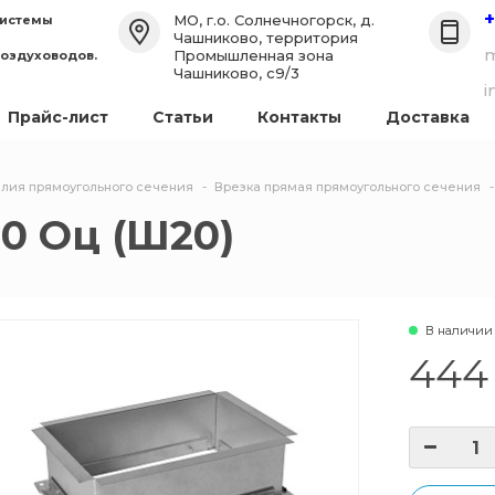
+
МО, г.о. Солнечногорск, д.
системы
Чашниково, территория
m
Промышленная зона
воздуховодов.
Чашниково, с9/3
i
Прайс-лист
Статьи
Контакты
Доставка
лия прямоугольного сечения
Врезка прямая прямоугольного сечения
00 Оц (Ш20)
В наличии
444 