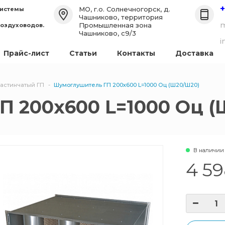
+
МО, г.о. Солнечногорск, д.
системы
Чашниково, территория
m
Промышленная зона
воздуховодов.
Чашниково, с9/3
i
Прайс-лист
Статьи
Контакты
Доставка
астинчатый ГП
Шумоглушитель ГП 200х600 L=1000 Оц (Ш20/Ш20)
 200х600 L=1000 Оц (
В наличии
4 59