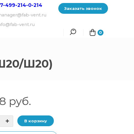
7-499-214-
0-214
Заказать звонок
anager@fab-vent.ru
nfo@fab-vent.ru
0
Ш20/Ш20)
8 руб.
В корзину