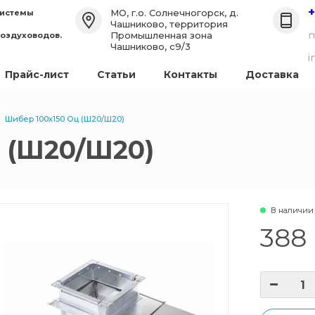
+
МО, г.о. Солнечногорск, д.
системы
Чашниково, территория
m
Промышленная зона
воздуховодов.
Чашниково, с9/3
i
Прайс-лист
Статьи
Контакты
Доставка
Шибер 100х150 Оц (Ш20/Ш20)
 (Ш20/Ш20)
В наличии
388 