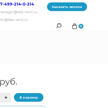
7-499-214-
0-214
Заказать звонок
anager@fab-vent.ru
nfo@fab-vent.ru
0
руб.
В корзину